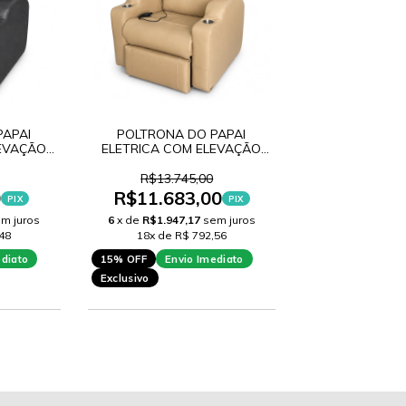
PAPAI
POLTRONA DO PAPAI
LEVAÇÃO
ELETRICA COM ELEVAÇÃO
COURO BEGE
R$13.745,00
0
R$11.683,00
PIX
PIX
m juros
6
x de
R$1.947,17
sem juros
48
18x de R$ 792,56
ediato
15% OFF
Envio Imediato
Exclusivo