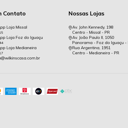
m Contato
Nossas Lojas
p Loja Missal
Av. John Kennedy, 198
Centro - Missal - PR
15
p Loja Foz do Iguaçu
Av. João Paulo II, 1050
Panorama - Foz do Iguaçu -
44
p Loja Medianeira
Rua Argentina, 1951
Centro - Medianeira - PR
17
a@wilkinscasa.com.br