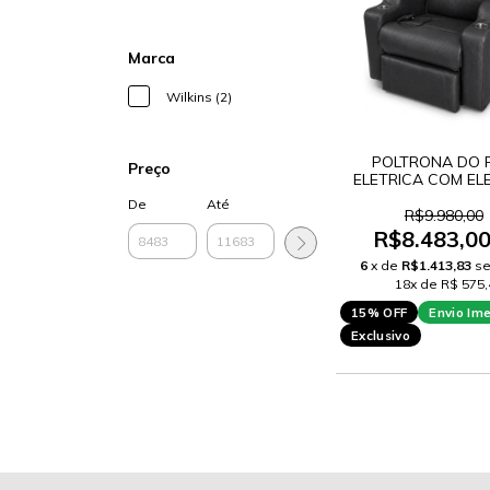
Marca
Wilkins (2)
POLTRONA DO 
Preço
ELETRICA COM E
Y36
De
Até
R$9.980,00
R$8.483,0
6
x de
R$1.413,83
se
18x de R$ 575,
15% OFF
Envio Im
Exclusivo