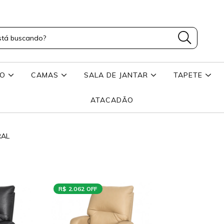
RO
CAMAS
SALA DE JANTAR
TAPETE
ATACADÃO
RAL
R$ 2.062 OFF